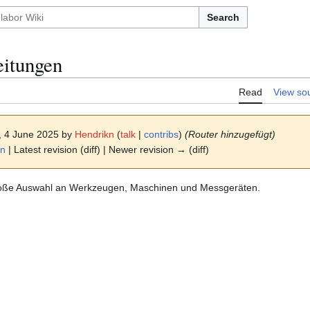
Search
eitungen
Read
View so
2, 4 June 2025 by
Hendrikn
(
talk
|
contribs
)
(Router hinzugefügt)
on
| Latest revision (diff) | Newer revision → (diff)
große Auswahl an Werkzeugen, Maschinen und Messgeräten.