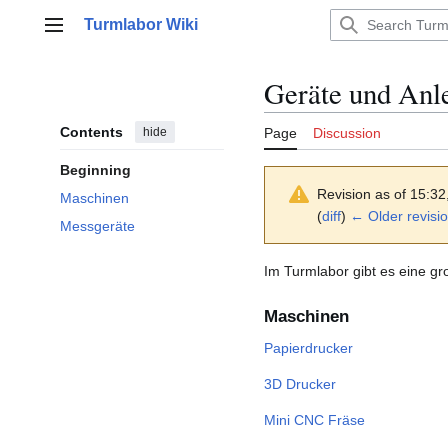
Jump
Turmlabor Wiki
to
Main menu
content
Geräte und Anl
Contents
hide
Page
Discussion
Beginning
Revision as of 15:3
Maschinen
(
diff
)
← Older revisi
Messgeräte
Im Turmlabor gibt es eine 
Maschinen
Papierdrucker
3D Drucker
Mini CNC Fräse