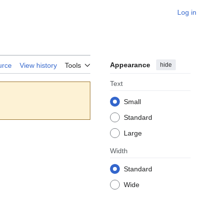
Log in
Appearance
hide
urce
View history
Tools
Text
Small
Standard
Large
Width
Standard
Wide