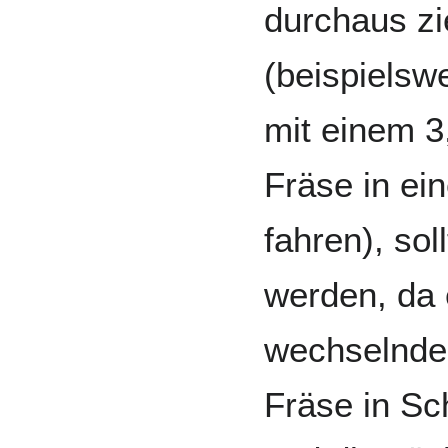
durchaus zi
(beispiels
mit einem 
Fräse in e
fahren), sol
werden, da 
wechselnde
Fräse in Sc