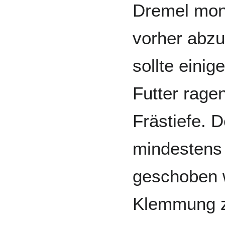
Dremel monti
vorher abzu
sollte einig
Futter rage
Frästiefe. D
mindestens 
geschoben 
Klemmung z