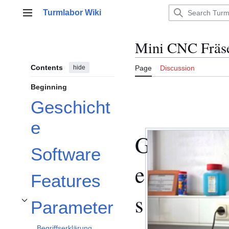
Jump
Turmlabor Wiki
to
Main menu
content
Mini CNC Fräs
Contents
hide
Page
Discussion
Beginning
Geschicht
e
G
Software
e
Features
s
Parameter
Toggle Parameter subsection
Begriffserklärung