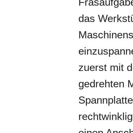
Fräsaufgabe
das Werkstü
Maschinens
einzuspanne
zuerst mit 
gedrehten 
Spannplatte
rechtwinkli
einen Ansch