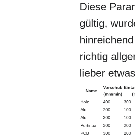
Diese Param
gültig, wurd
hinreichend
richtig allg
lieber etwa
Vorschub
Eint
Name
(mm/min)
(
Holz
400
300
Alu
200
100
Alu
300
100
Pertinax
300
200
PCB
300
200