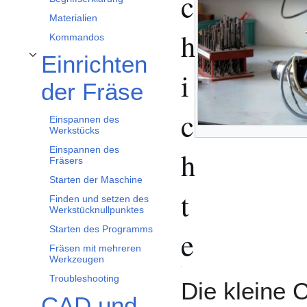
c
Materialien
h
Kommandos
Einrichten
Toggle Einrichten der Fräse subsection
i
der Fräse
c
Einspannen des
Werkstücks
Einspannen des
h
Fräsers
Starten der Maschine
t
Finden und setzen des
Werkstücknullpunktes
Starten des Programms
e
Fräsen mit mehreren
Werkzeugen
Troubleshooting
Die kleine
CAD und