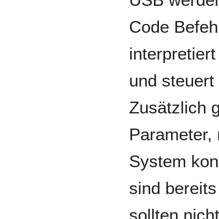
Code Befehl
interpretier
und steuert
Zusätzlich g
Parameter, 
System konf
sind bereit
sollten nic