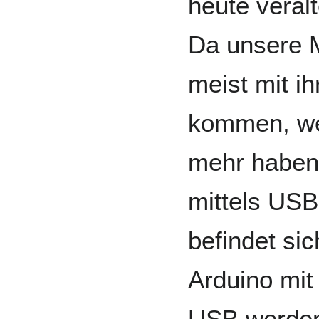
heute veral
Da unsere M
meist mit i
kommen, we
mehr haben
mittels USB
befindet sic
Arduino mi
USB werden